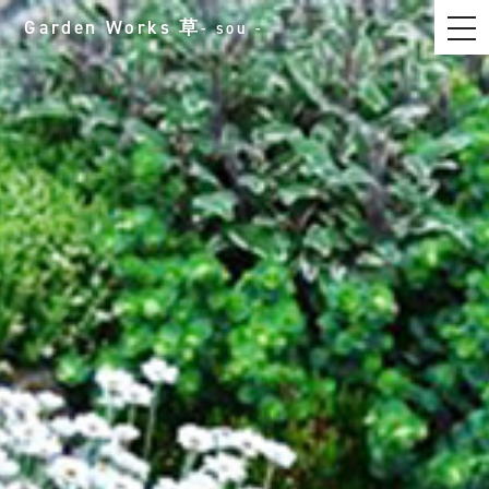
t
Garden Works
草
- sou -
o
g
g
l
e
n
a
v
i
g
a
t
i
o
n