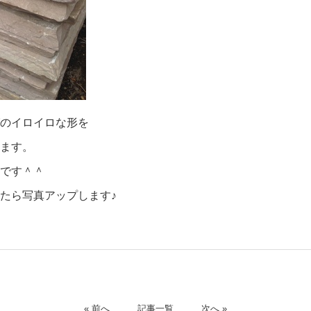
のイロイロな形を
ます。
です＾＾
たら写真アップします♪
« 前へ
記事一覧
次へ »