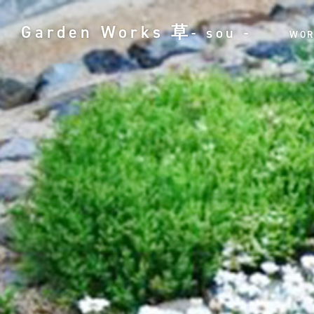
Garden Works
草
- sou -
WOR