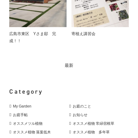
広島市東区 Yさま邸 完
寄植え講習会
成！！
最新
Category
My Garden
お庭のこと
お庭手帖
お知らせ
オススメツル植物
オススメ植物 常緑宿根草
オススメ植物 落葉低木
オススメ植物 多年草