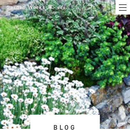
t
Garden Works
草
- sou -
o
g
g
l
e
n
a
v
i
g
a
t
i
o
n
BLOG