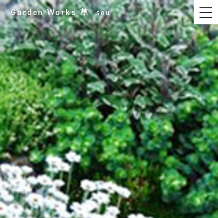
t
Garden Works
草
- sou -
o
g
g
l
e
n
a
v
i
g
a
t
i
o
n