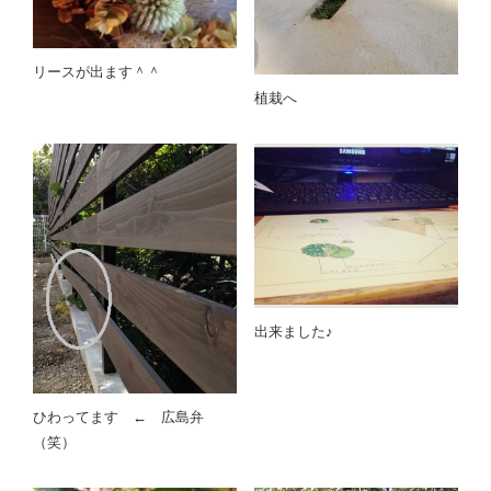
リースが出ます＾＾
植栽へ
出来ました♪
ひわってます ← 広島弁
（笑）