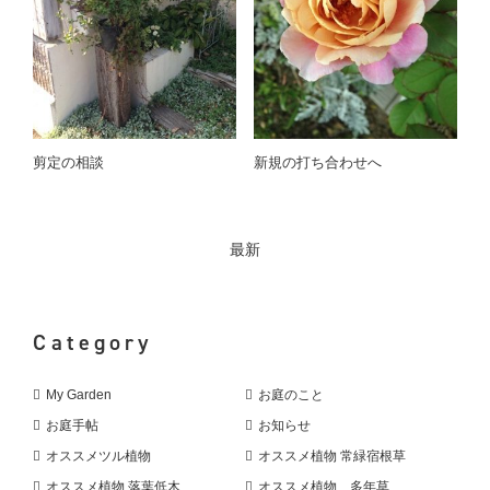
剪定の相談
新規の打ち合わせへ
最新
Category
My Garden
お庭のこと
お庭手帖
お知らせ
オススメツル植物
オススメ植物 常緑宿根草
オススメ植物 落葉低木
オススメ植物 多年草