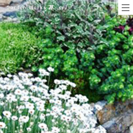
t
Garden Works
草
- sou -
o
g
g
l
e
n
a
v
i
g
a
t
i
o
n