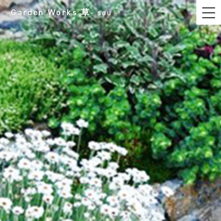
t
Garden Works
草
- sou -
o
g
g
l
e
n
a
v
i
g
a
t
i
o
n