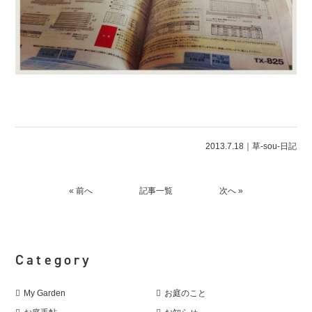
2013.7.18｜
草-sou-日記
« 前へ
記事一覧
次へ »
Category
My Garden
お庭のこと