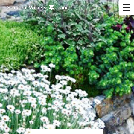
t
Garden Works
草
- sou -
o
g
g
l
e
n
a
v
i
g
a
t
i
o
n