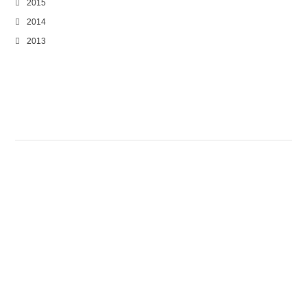
2015
2014
2013
Garden Works
草
- sou -
〒739-0131 広島県東広島市八本松町篠238-7
tel
080-3894-9176
WORKS
PROFILE
BLOG
CONTACT
© garden works sou