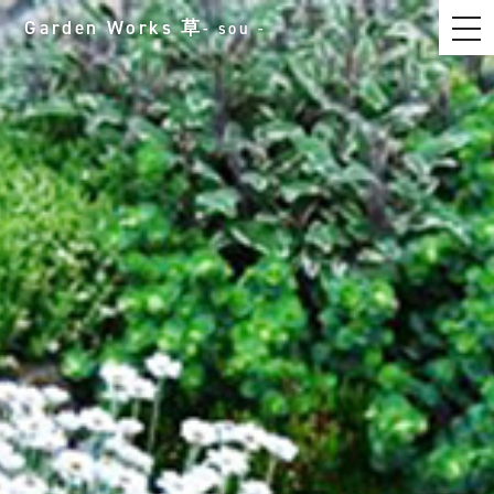
t
Garden Works
草
- sou -
o
g
g
l
e
n
a
v
i
g
a
t
i
o
n