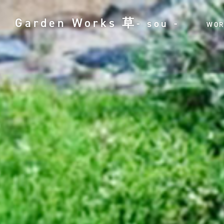
Garden Works
草
- sou -
WOR