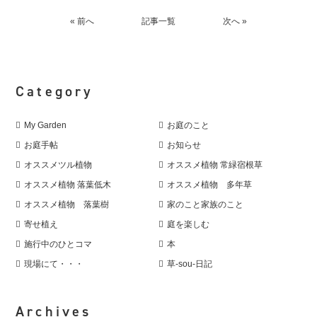
« 前へ
記事一覧
次へ »
Category
My Garden
お庭のこと
お庭手帖
お知らせ
オススメツル植物
オススメ植物 常緑宿根草
オススメ植物 落葉低木
オススメ植物 多年草
オススメ植物 落葉樹
家のこと家族のこと
寄せ植え
庭を楽しむ
施行中のひとコマ
本
現場にて・・・
草-sou-日記
Archives