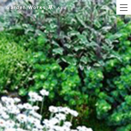
t
Garden Works
草
- sou -
o
g
g
l
e
n
a
v
i
g
a
t
i
o
n